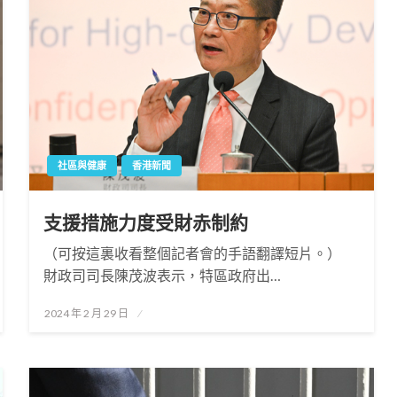
社區與健康
香港新聞
支援措施力度受財赤制約
（可按這裏收看整個記者會的手語翻譯短片。）
財政司司長陳茂波表示，特區政府出…
Posted
2024 年 2 月 29 日
on