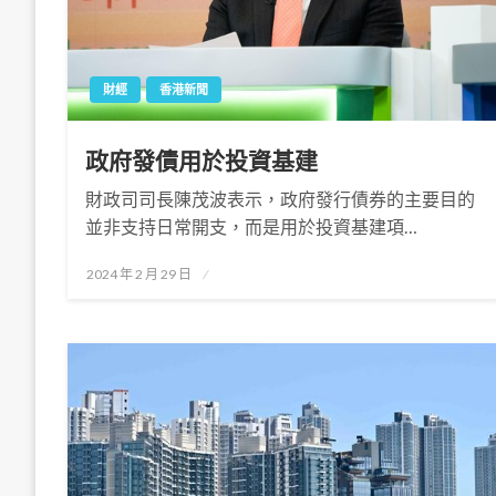
財經
香港新聞
政府發債用於投資基建
財政司司長陳茂波表示，政府發行債券的主要目的
並非支持日常開支，而是用於投資基建項…
Posted
2024 年 2 月 29 日
on