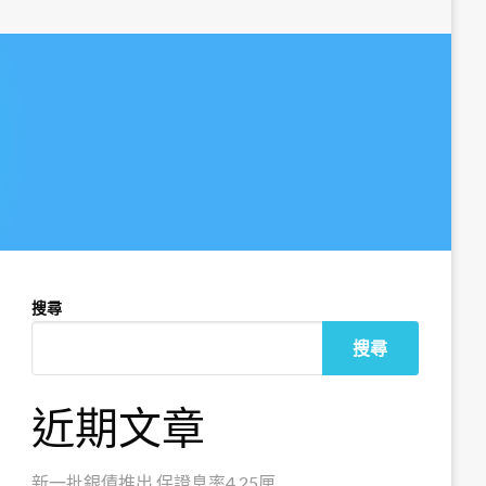
搜尋
搜尋
近期文章
新一批銀債推出 保證息率4.25厘