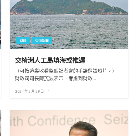
財經
香港新聞
交椅洲人工島填海或推遲
（可按這裏收看整個記者會的手語翻譯短片。）
財政司司長陳茂波表示，考慮到財政…
Posted
2024 年 2 月 29 日
on