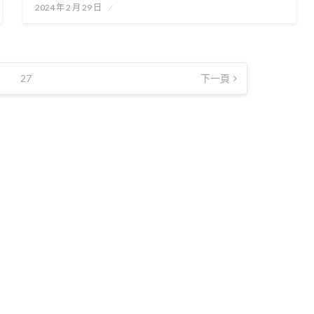
Posted
2024 年 2 月 29 日
on
27
下一頁