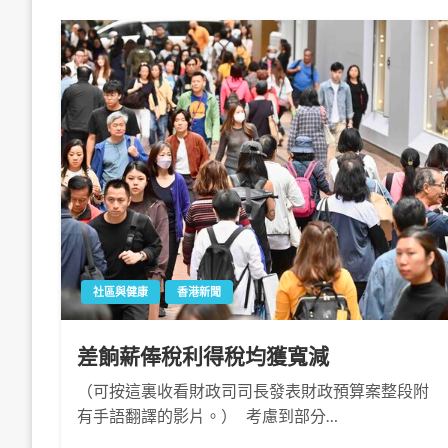
社區與健康
香港新聞
差餉薪俸稅利得稅均獲寬減
（可按這裏收看財政司司長發表財政預算案整段附
有手語翻譯的影片。） 考慮到部分…