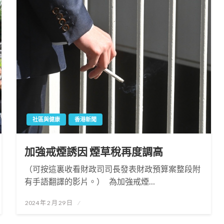
社區與健康
香港新聞
加強戒煙誘因 煙草稅再度調高
（可按這裏收看財政司司長發表財政預算案整段附
有手語翻譯的影片。） 為加強戒煙…
Posted
2024 年 2 月 29 日
on