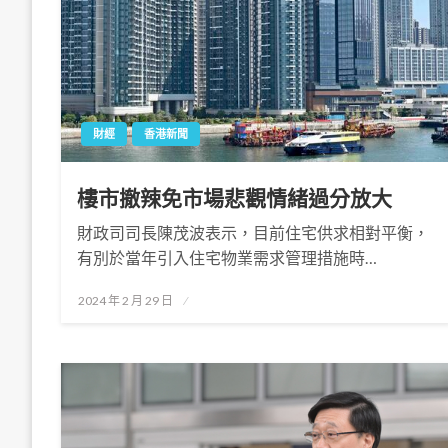
財經
香港新聞
樓市撤辣免市場悲觀情緒過分放大
財政司司長陳茂波表示，目前住宅供求相對平衡，
有別於當年引入住宅物業需求管理措施時…
Posted
2024 年 2 月 29 日
on