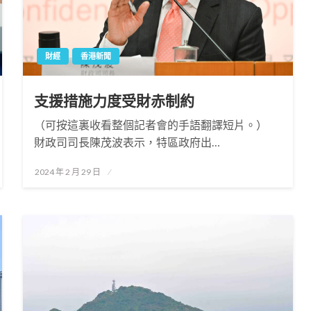
財經
香港新聞
支援措施力度受財赤制約
（可按這裏收看整個記者會的手語翻譯短片。）
財政司司長陳茂波表示，特區政府出…
Posted
2024 年 2 月 29 日
on