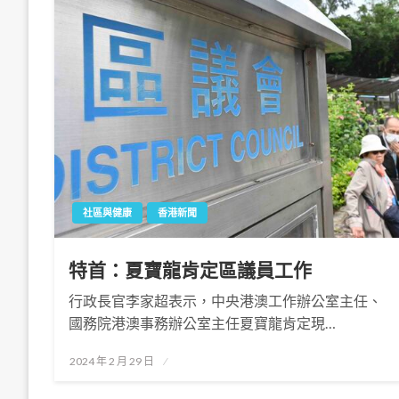
社區與健康
香港新聞
特首：夏寶龍肯定區議員工作
行政長官李家超表示，中央港澳工作辦公室主任、
國務院港澳事務辦公室主任夏寶龍肯定現…
Posted
2024 年 2 月 29 日
on