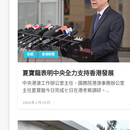
財經
香港新聞
夏寶龍表明中央全力支持香港發展
中央港澳工作辦公室主任、國務院港澳事務辦公室
主任夏寶龍今日完成七日在港考察調研。…
Posted
2024 年 2 月 29 日
on