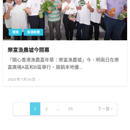
環境
香港新聞
樂富漁農墟今開幕
「開心香港漁農嘉年華：樂富漁農墟」今、明兩日在樂
富廣場A區和B區舉行，展銷本地優…
Posted
2023 年 7 月 30 日
on
文
章
1
2
...
35
下一頁
導
覽