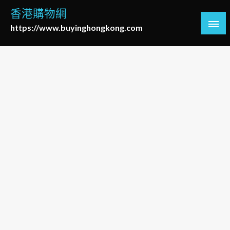
Skip
香港購物網
to
https://www.buyinghongkong.com
content