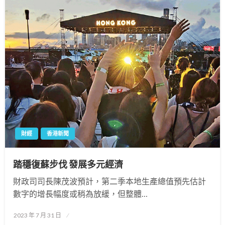
財經
香港新聞
踏穩復蘇步伐 發展多元經濟
財政司司長陳茂波預計，第二季本地生產總值預先估計
數字的增長幅度或稍為放緩，但整體…
Posted
2023 年 7 月 31 日
on