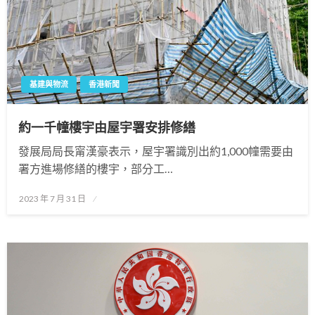
基建與物流
香港新聞
約一千幢樓宇由屋宇署安排修繕
發展局局長甯漢豪表示，屋宇署識別出約1,000幢需要由
署方進場修繕的樓宇，部分工…
Posted
2023 年 7 月 31 日
on