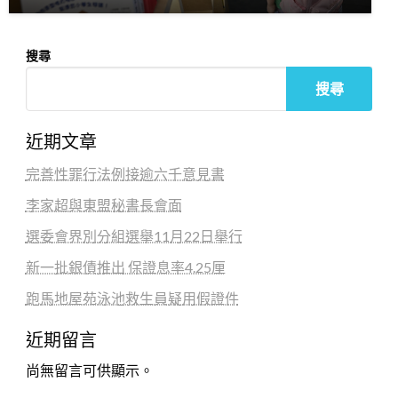
搜尋
搜尋
近期文章
完善性罪行法例接逾六千意見書
李家超與東盟秘書長會面
選委會界別分組選舉11月22日舉行
新一批銀債推出 保證息率4.25厘
跑馬地屋苑泳池救生員疑用假證件
近期留言
尚無留言可供顯示。