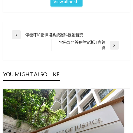
View all posts
文
停機坪和指揮塔系統獲科技創新獎
Previous
章
常秘部門首長拜會浙江省領
Post
Next
導
導
Post
覽
YOU MIGHT ALSO LIKE