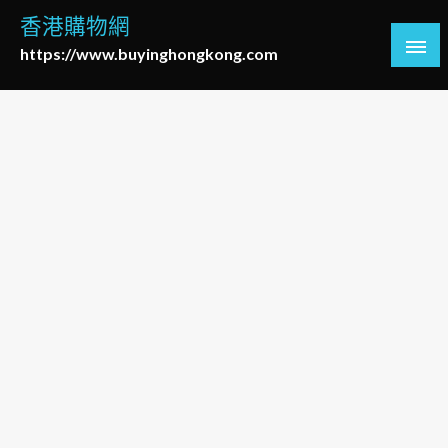
Skip
香港購物網
to
https://www.buyinghongkong.com
content